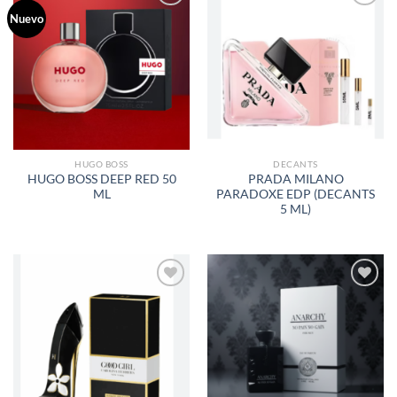
Nuevo
AÑADIR
AÑADIR
A LA
A LA
LISTA
LISTA
DE
DE
DESEOS
DESEOS
HUGO BOSS
DECANTS
HUGO BOSS DEEP RED 50
PRADA MILANO
ML
PARADOXE EDP (DECANTS
5 ML)
AÑADIR
AÑADIR
A LA
A LA
LISTA
LISTA
DE
DE
DESEOS
DESEOS