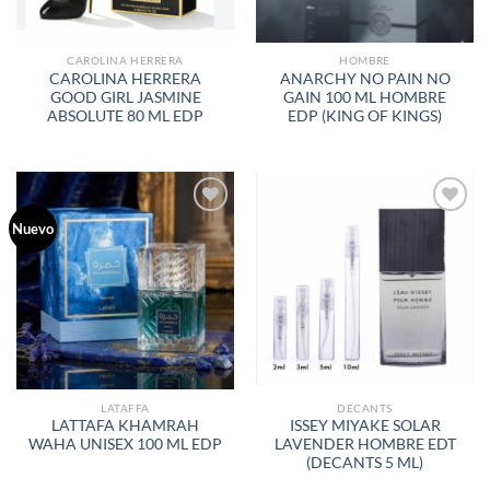
CAROLINA HERRERA
HOMBRE
CAROLINA HERRERA
ANARCHY NO PAIN NO
GOOD GIRL JASMINE
GAIN 100 ML HOMBRE
ABSOLUTE 80 ML EDP
EDP (KING OF KINGS)
Nuevo
AÑADIR
AÑADIR
A LA
A LA
LISTA
LISTA
DE
DE
DESEOS
DESEOS
LATAFFA
DECANTS
LATTAFA KHAMRAH
ISSEY MIYAKE SOLAR
WAHA UNISEX 100 ML EDP
LAVENDER HOMBRE EDT
(DECANTS 5 ML)