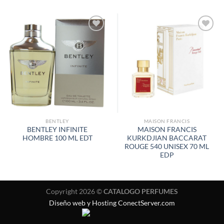
AÑADIR
AÑADIR
A LA
A LA
LISTA
LISTA
DE
DE
DESEOS
DESEOS
BENTLEY
MAISON FRANCIS
BENTLEY INFINITE
MAISON FRANCIS
HOMBRE 100 ML EDT
KURKDJIAN BACCARAT
ROUGE 540 UNISEX 70 ML
EDP
Copyright 2026 ©
CATALOGO PERFUMES
Diseño web y Hosting ConectServer.com