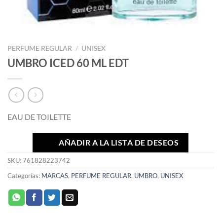
PERFUME REGULAR
/
UNISEX
UMBRO ICED 60 ML EDT
EAU DE TOILETTE
AÑADIR A LA LISTA DE DESEOS
SKU:
761828223742
Categorías:
MARCAS
,
PERFUME REGULAR
,
UMBRO
,
UNISEX