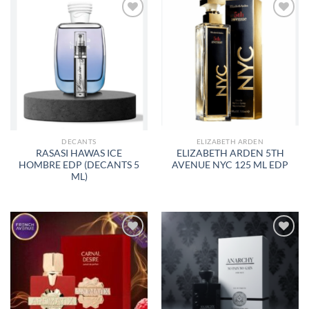
AÑADIR
AÑADIR
A LA
A LA
LISTA
LISTA
DE
DE
DESEOS
DESEOS
DECANTS
ELIZABETH ARDEN
RASASI HAWAS ICE
ELIZABETH ARDEN 5TH
HOMBRE EDP (DECANTS 5
AVENUE NYC 125 ML EDP
ML)
AÑADIR
AÑADIR
A LA
A LA
LISTA
LISTA
DE
DE
DESEOS
DESEOS