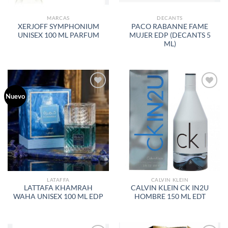
MARCAS
DECANTS
XERJOFF SYMPHONIUM
PACO RABANNE FAME
UNISEX 100 ML PARFUM
MUJER EDP (DECANTS 5
ML)
Nuevo
AÑADIR
AÑADIR
A LA
A LA
LISTA
LISTA
DE
DE
DESEOS
DESEOS
LATAFFA
CALVIN KLEIN
LATTAFA KHAMRAH
CALVIN KLEIN CK IN2U
WAHA UNISEX 100 ML EDP
HOMBRE 150 ML EDT