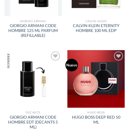
GIORGIO ARMANI
CALVIN KLEIN
GIORGIO ARMANI CODE
CALVIN KLEIN ETERNITY
HOMBRE 125 ML PARFUM
HOMBRE 100 ML EDP
(REFILLABLE)
Nuevo
AÑADIR
AÑADIR
A LA
A LA
LISTA
LISTA
DE
DE
DESEOS
DESEOS
DECANTS
HUGO BOSS
GIORGIO ARMANI CODE
HUGO BOSS DEEP RED 50
HOMBRE EDT (DECANTS 5
ML
ML)