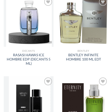
AÑADIR
AÑADIR
A LA
A LA
LISTA
LISTA
DE
DE
DESEOS
DESEOS
DECANTS
BENTLEY
RASASI HAWAS ICE
BENTLEY INFINITE
HOMBRE EDP (DECANTS 5
HOMBRE 100 ML EDT
ML)
AÑADIR
AÑADIR
A LA
A LA
LISTA
LISTA
DE
DE
DESEOS
DESEOS