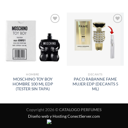
AÑADIR
AÑADIR
A LA
A LA
LISTA
LISTA
DE
DE
DESEOS
DESEOS
HOMBRE
DECANTS
MOSCHINO TOY BOY
PACO RABANNE FAME
HOMBRE 100 ML EDP
MUJER EDP (DECANTS 5
(TESTER SIN TAPA)
ML)
Copyright 2026 ©
CATALOGO PERFUMES
Diseño web y Hosting ConectServer.com