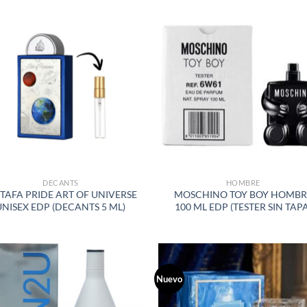
AÑADIR
AÑADI
A LA
A LA
LISTA
LISTA
DE
DE
DESEOS
DESEO
DECANTS
HOMBRE
TAFA PRIDE ART OF UNIVERSE
MOSCHINO TOY BOY HOMBR
UNISEX EDP (DECANTS 5 ML)
100 ML EDP (TESTER SIN TAPA
Nuevo
AÑADIR
AÑADI
A LA
A LA
LISTA
LISTA