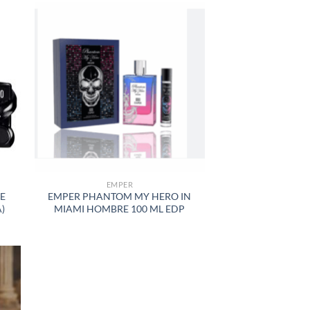
R
AÑADIR
A LA
LISTA
DE
S
DESEOS
EMPER
E
EMPER PHANTOM MY HERO IN
)
MIAMI HOMBRE 100 ML EDP
R