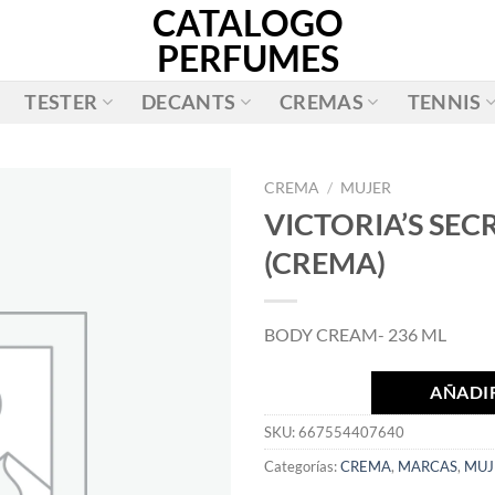
CATALOGO
PERFUMES
TESTER
DECANTS
CREMAS
TENNIS
CREMA
/
MUJER
VICTORIA’S SE
AÑADIR
(CREMA)
A LA
LISTA
DE
BODY CREAM- 236 ML
DESEOS
AÑADIR
SKU:
667554407640
Categorías:
CREMA
,
MARCAS
,
MUJ