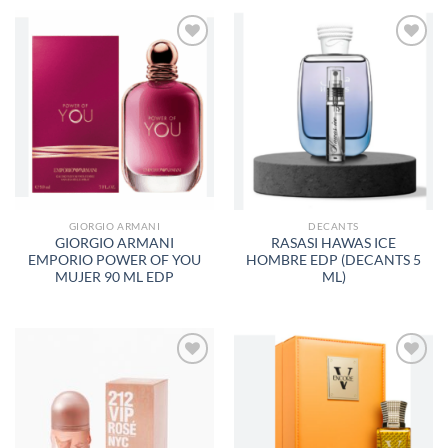
AÑADIR
AÑADIR
A LA
A LA
LISTA
LISTA
DE
DE
DESEOS
DESEOS
GIORGIO ARMANI
DECANTS
GIORGIO ARMANI
RASASI HAWAS ICE
EMPORIO POWER OF YOU
HOMBRE EDP (DECANTS 5
MUJER 90 ML EDP
ML)
AÑADIR
AÑADIR
A LA
A LA
LISTA
LISTA
DE
DE