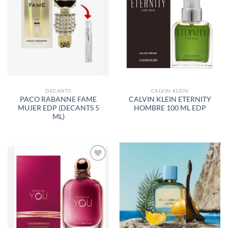
AÑADIR
AÑADIR
A LA
A LA
LISTA
LISTA
DE
DE
DESEOS
DESEOS
DECANTS
CALVIN KLEIN
PACO RABANNE FAME
CALVIN KLEIN ETERNITY
MUJER EDP (DECANTS 5
HOMBRE 100 ML EDP
ML)
AÑADIR
AÑADIR
A LA
A LA
LISTA
LISTA
DE
DE
DESEOS
DESEOS