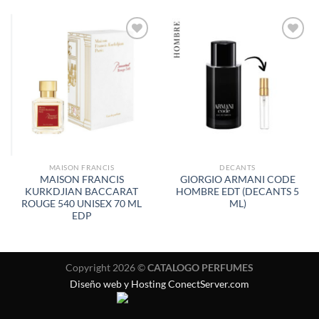
AÑADIR
AÑADIR
A LA
A LA
LISTA
LISTA
DE
DE
DESEOS
DESEOS
MAISON FRANCIS
DECANTS
MAISON FRANCIS
GIORGIO ARMANI CODE
KURKDJIAN BACCARAT
HOMBRE EDT (DECANTS 5
ROUGE 540 UNISEX 70 ML
ML)
EDP
Copyright 2026 ©
CATALOGO PERFUMES
Diseño web y Hosting ConectServer.com