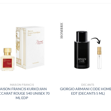
S
AÑADIR
AÑADI
A LA
A LA
LISTA
LISTA
DE
DE
DESEOS
DESEO
MAISON FRANCIS
DECANTS
AISON FRANCIS KURKDJIAN
GIORGIO ARMANI CODE HOM
CCARAT ROUGE 540 UNISEX 70
EDT (DECANTS 5 ML)
ML EDP