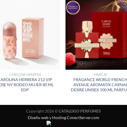
AÑADIR
AÑADI
A LA
A LA
LISTA
LISTA
DE
DE
DESEOS
DESEO
CAROLINA HERRERA
MARCAS
CAROLINA HERRERA 212 VIP
FRAGANCE WORLD FRENC
OSE NY RODEO MUJER 80 ML
AVENUE AROMATIX CARNA
EDP
DESIRE UNISEX 100 ML PARF
Copyright 2026 ©
CATALOGO PERFUMES
Diseño web y Hosting ConectServer.com