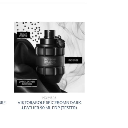
R
AÑADIR
A LA
LISTA
DE
S
DESEOS
HOMBRE
BRE
VIKTOR&ROLF SPICEBOMB DARK
LEATHER 90 ML EDP (TESTER)