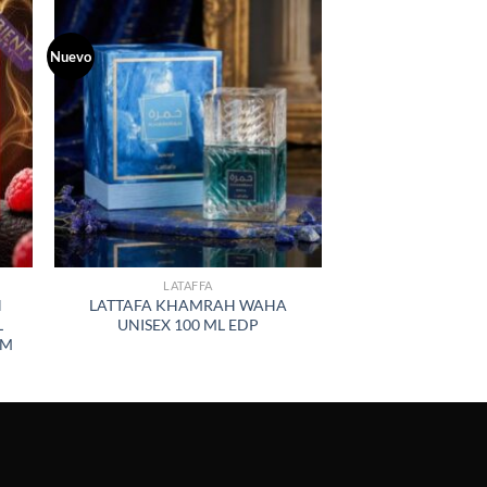
Nuevo
R
AÑADIR
A LA
LISTA
DE
S
DESEOS
LATAFFA
H
LATTAFA KHAMRAH WAHA
L
UNISEX 100 ML EDP
UM