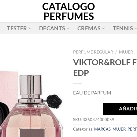
CATALOGO
PERFUMES
TESTER
DECANTS
CREMAS
TENNIS
PERFUME REGULAR
/
MUJER
VIKTOR&ROLF 
AÑADIR
EDP
A LA
LISTA
DE
EAU DE PARFUM
DESEOS
AÑADIR
SKU:
3360374000059
Categorías:
MARCAS
,
MUJER
,
PER