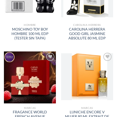
HOMBRE
CAROLINA HERRERA
MOSCHINO TOY BOY
CAROLINA HERRERA
HOMBRE 100 ML EDP
GOOD GIRL JASMINE
(TESTER SIN TAPA)
ABSOLUTE 80 ML EDP
AÑADIR
AÑADIR
A LA
A LA
LISTA
LISTA
DE
DE
DESEOS
DESEOS
MARCAS
MARCAS
FRAGANCE WORLD
LUNICHE ENCORE V
FRENCH AVENUE
MUJER 80 ML EXTRAIT DE