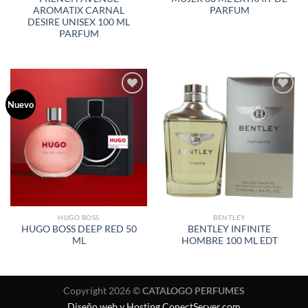
AROMATIX CARNAL
PARFUM
DESIRE UNISEX 100 ML
PARFUM
Nuevo
AÑADIR
AÑADIR
A LA
A LA
LISTA
LISTA
DE
DE
DESEOS
DESEOS
HUGO BOSS
BENTLEY
HUGO BOSS DEEP RED 50
BENTLEY INFINITE
ML
HOMBRE 100 ML EDT
Copyright 2026 ©
CATALOGO PERFUMES
Diseño web y Hosting ConectServer.com