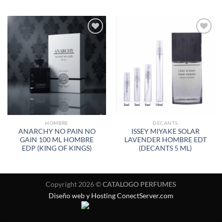
AÑADIR
AÑADIR
A LA
A LA
LISTA
LISTA
DE
DE
DESEOS
DESEOS
HOMBRE
DECANTS
ANARCHY NO PAIN NO
ISSEY MIYAKE SOLAR
GAIN 100 ML HOMBRE
LAVENDER HOMBRE EDT
EDP (KING OF KINGS)
(DECANTS 5 ML)
Copyright 2026 ©
CATALOGO PERFUMES
Diseño web y Hosting ConectServer.com