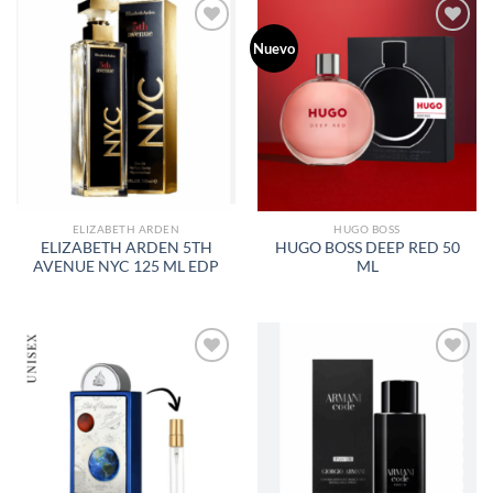
Nuevo
AÑADIR
AÑADIR
A LA
A LA
LISTA
LISTA
DE
DE
DESEOS
DESEOS
ELIZABETH ARDEN
HUGO BOSS
ELIZABETH ARDEN 5TH
HUGO BOSS DEEP RED 50
AVENUE NYC 125 ML EDP
ML
AÑADIR
AÑADIR
A LA
A LA
LISTA
LISTA
DE
DE
DESEOS
DESEOS