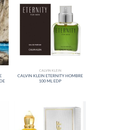
R
AÑADIR
A LA
LISTA
DE
S
DESEOS
CALVIN KLEIN
E
CALVIN KLEIN ETERNITY HOMBRE
 DE
100 ML EDP
R
AÑADIR
A LA
LISTA