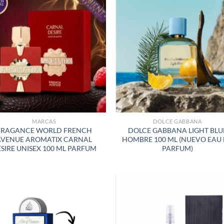
AÑADIR
AÑADI
A LA
A LA
LISTA
LISTA
DE
DE
DESEOS
DESEO
MARCAS
DOLCE GABBANA
FRAGANCE WORLD FRENCH
DOLCE GABBANA LIGHT BLU
AVENUE AROMATIX CARNAL
HOMBRE 100 ML (NUEVO EAU
SIRE UNISEX 100 ML PARFUM
PARFUM)
AÑADIR
AÑADI
A LA
A LA
LISTA
LISTA