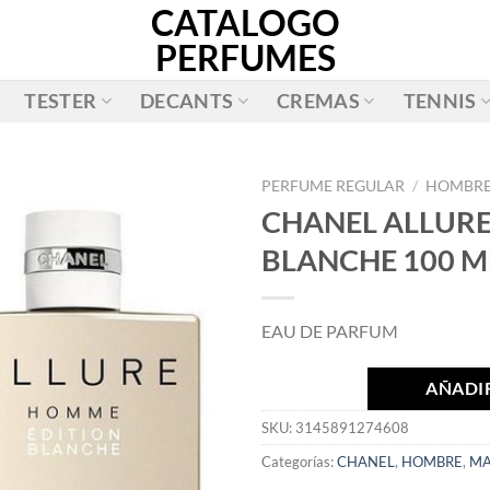
CATALOGO
PERFUMES
TESTER
DECANTS
CREMAS
TENNIS
PERFUME REGULAR
/
HOMBR
CHANEL ALLUR
AÑADIR
BLANCHE 100 M
A LA
LISTA
DE
EAU DE PARFUM
DESEOS
AÑADIR
SKU:
3145891274608
Categorías:
CHANEL
,
HOMBRE
,
MA