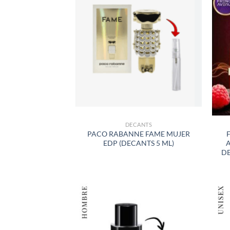
AÑADIR
A LA
LISTA
DE
DESEOS
DECANTS
PACO RABANNE FAME MUJER
EDP (DECANTS 5 ML)
DE
AÑADIR
A LA
LISTA