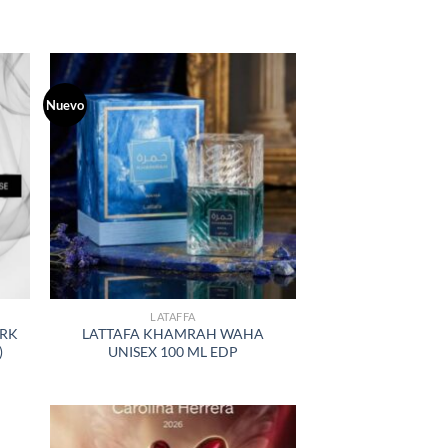
Nuevo
R
AÑADIR
A LA
LISTA
DE
S
DESEOS
LATAFFA
ARK
LATTAFA KHAMRAH WAHA
)
UNISEX 100 ML EDP