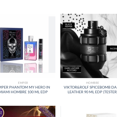
S
AÑADIR
AÑADI
A LA
A LA
LISTA
LISTA
DE
DE
DESEOS
DESEO
EMPER
HOMBRE
MPER PHANTOM MY HERO IN
VIKTOR&ROLF SPICEBOMB D
MIAMI HOMBRE 100 ML EDP
LEATHER 90 ML EDP (TESTER