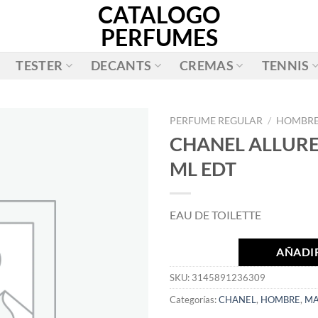
CATALOGO
PERFUMES
TESTER
DECANTS
CREMAS
TENNIS
PERFUME REGULAR
/
HOMBR
CHANEL ALLUR
AÑADIR
ML EDT
A LA
LISTA
DE
EAU DE TOILETTE
DESEOS
AÑADIR
SKU:
3145891236309
Categorías:
CHANEL
,
HOMBRE
,
MA