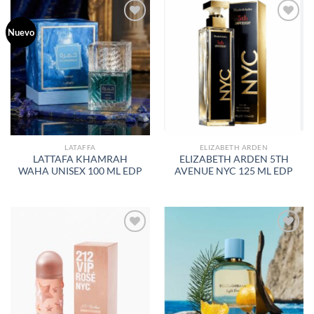
Nuevo
AÑADIR
AÑADIR
A LA
A LA
LISTA
LISTA
DE
DE
DESEOS
DESEOS
LATAFFA
ELIZABETH ARDEN
LATTAFA KHAMRAH
ELIZABETH ARDEN 5TH
WAHA UNISEX 100 ML EDP
AVENUE NYC 125 ML EDP
AÑADIR
AÑADIR
A LA
A LA
LISTA
LISTA
DE
DE
DESEOS
DESEOS