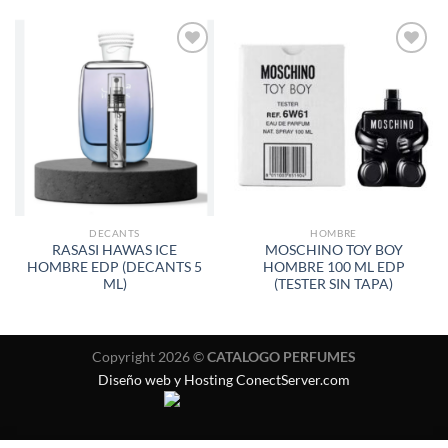
AÑADIR
AÑADIR
A LA
A LA
LISTA
LISTA
DE
DE
DESEOS
DESEOS
DECANTS
HOMBRE
RASASI HAWAS ICE
MOSCHINO TOY BOY
HOMBRE EDP (DECANTS 5
HOMBRE 100 ML EDP
ML)
(TESTER SIN TAPA)
Copyright 2026 ©
CATALOGO PERFUMES
Diseño web y Hosting ConectServer.com