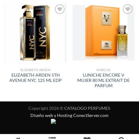
AÑADIR
AÑADIR
A LA
A LA
LISTA
LISTA
DE
DE
DESEOS
DESEOS
ELIZABETH ARDEN
MARCAS
ELIZABETH ARDEN 5TH
LUNICHE ENCORE V
AVENUE NYC 125 ML EDP
MUJER 80 ML EXTRAIT DE
PARFUM
Copyright 2026 ©
CATALOGO PERFUMES
Diseño web y Hosting ConectServer.com