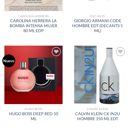
CAROLINA HERRERA
DECANTS
CAROLINA HERRERA LA
GIORGIO ARMANI CODE
BOMBA INTENSA MUJER
HOMBRE EDT (DECANTS 5
80 ML EDP
ML)
Nuevo
AÑADIR
AÑADIR
A LA
A LA
LISTA
LISTA
DE
DE
DESEOS
DESEOS
HUGO BOSS
CALVIN KLEIN
HUGO BOSS DEEP RED 50
CALVIN KLEIN CK IN2U
ML
HOMBRE 150 ML EDT