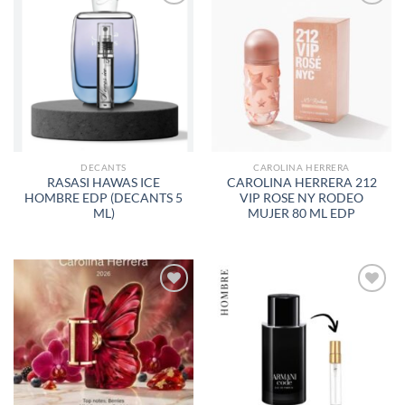
AÑADIR
AÑADIR
A LA
A LA
LISTA
LISTA
DE
DE
DESEOS
DESEOS
DECANTS
CAROLINA HERRERA
RASASI HAWAS ICE
CAROLINA HERRERA 212
HOMBRE EDP (DECANTS 5
VIP ROSE NY RODEO
ML)
MUJER 80 ML EDP
AÑADIR
AÑADIR
A LA
A LA
LISTA
LISTA
DE
DE
DESEOS
DESEOS