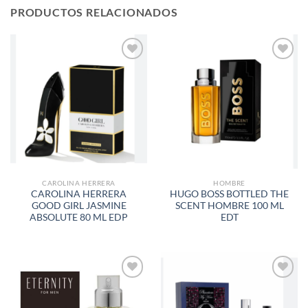
PRODUCTOS RELACIONADOS
AÑADIR
AÑADIR
A LA
A LA
LISTA
LISTA
DE
DE
DESEOS
DESEOS
CAROLINA HERRERA
HOMBRE
CAROLINA HERRERA
HUGO BOSS BOTTLED THE
GOOD GIRL JASMINE
SCENT HOMBRE 100 ML
ABSOLUTE 80 ML EDP
EDT
AÑADIR
AÑADIR
A LA
A LA