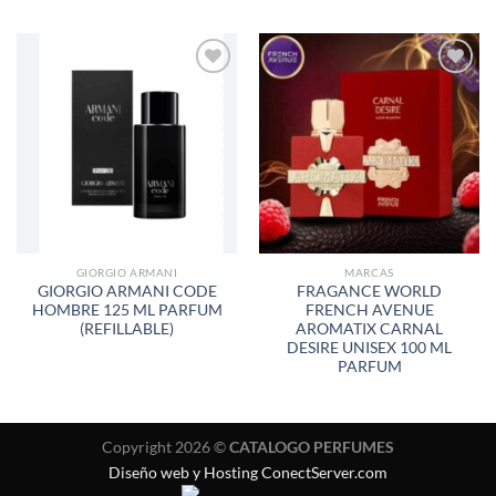
AÑADIR
AÑADIR
A LA
A LA
LISTA
LISTA
DE
DE
DESEOS
DESEOS
GIORGIO ARMANI
MARCAS
GIORGIO ARMANI CODE
FRAGANCE WORLD
HOMBRE 125 ML PARFUM
FRENCH AVENUE
(REFILLABLE)
AROMATIX CARNAL
DESIRE UNISEX 100 ML
PARFUM
Copyright 2026 ©
CATALOGO PERFUMES
Diseño web y Hosting ConectServer.com